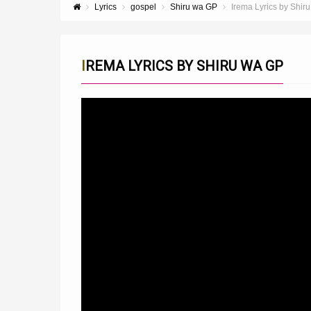
Lyrics
gospel
Shiru wa GP
Irema Lyrics by Shir
IREMA LYRICS BY SHIRU WA GP