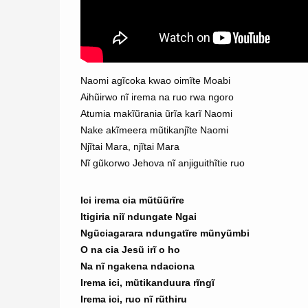
Naomi agĩcoka kwao oimĩte Moabi
Aihũirwo nĩ irema na ruo rwa ngoro
Atumia makĩũrania ũrĩa karĩ Naomi
Nake akĩmeera mũtikanjĩte Naomi
Njĩtai Mara, njĩtai Mara
Nĩ gũkorwo Jehova nĩ anjiguithĩtie ruo
Ici irema cia mũtũũrĩre
Itigiria niĩ ndungate Ngai
Ngũciagarara ndungatĩre mũnyũmbi
O na cia Jesũ irĩ o ho
Na nĩ ngakena ndaciona
Irema ici, mũtikanduura rĩngĩ
Irema ici, ruo nĩ rũthiru