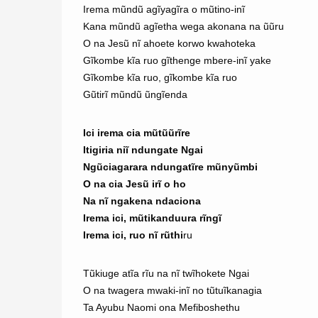
Irema mũndũ agĩyagĩra o mũtino-inĩ
Kana mũndũ agĩetha wega akonana na ũũru
O na Jesũ nĩ ahoete korwo kwahoteka
Gĩkombe kĩa ruo gĩthenge mbere-inĩ yake
Gĩkombe kĩa ruo, gĩkombe kĩa ruo
Gũtirĩ mũndũ ũngĩenda
Ici irema cia mũtũũrĩre
Itigiria niĩ ndungate Ngai
Ngũciagarara ndungatĩre mũnyũmbi
O na cia Jesũ irĩ o ho
Na nĩ ngakena ndaciona
Irema ici, mũtikanduura rĩngĩ
Irema ici, ruo nĩ rũthi
ru
Tũkiuge atĩa rĩu na nĩ twĩhokete Ngai
O na twagera mwaki-inĩ no tũtuĩkanagia
Ta Ayubu Naomi ona Mefiboshethu