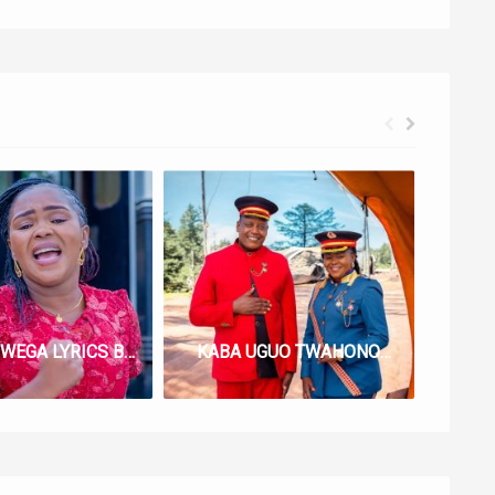
MURIHI WEGA LYRICS BY SHIRU WA GP
KABA UGUO TWAHONOKIRE LYRICS BY SHIRU WA GP FT GACHATHI WA THUO