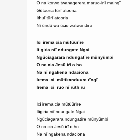
O na korwo twanagerera maruo-inĩ maingĩ
Gũtooria tũrĩ atooria
Ithuĩ tũrĩ atooria
Nĩ ũndũ wa ũcio watwendire
Ici irema cia mũtũũrĩre
Itigiria niĩ ndungate Ngai
Ngũciagarara ndungatĩre mũnyũmbi
O na cia Jesũ irĩ o ho
Na nĩ ngakena ndaciona
Irema ici, mũtikanduura rĩngĩ
Irema ici, ruo nĩ rũthiru
Ici irema cia mũtũũrĩre
Itigiria niĩ ndungate Ngai
Ngũciagarara ndungatĩre mũnyũmbi
O na cia Jesũ irĩ o ho
Na nĩ ngakena ndaciona