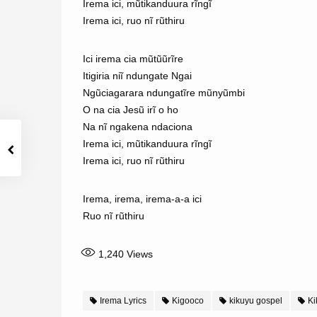
Irema ici, mũtikanduura rĩngĩ
Irema ici, ruo nĩ rũthiru
Ici irema cia mũtũũrĩre
Itigiria niĩ ndungate Ngai
Ngũciagarara ndungatĩre mũnyũmbi
O na cia Jesũ irĩ o ho
Na nĩ ngakena ndaciona
Irema ici, mũtikanduura rĩngĩ
Irema ici, ruo nĩ rũthiru
Irema, irema, irema-a-a ici
Ruo nĩ rũthiru
1,240
Views
Irema Lyrics
Kigooco
kikuyu gospel
Ki