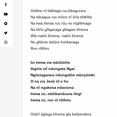
Gũtihio nĩ tũtihagio na tũkagurara
Na tũkaigua ruo mũno nĩ ũrĩa tũtihĩtio
Na kwa ihinda ruo rũu no rũgĩthiraga
Na kĩrĩa gĩtigaraga gĩtagwo kĩrema
Wũi nakĩo kĩrema, nakĩo kĩrema
No gĩtũme ũtũũre ũririkanaga
Ruo rũthiru
Ici irema cia mũtũũrĩre
Itigiria niĩ ndungate Ngai
Ngũciagarara ndungatĩre mũnyũmbi
O na cia Jesũ irĩ o ho
Na nĩ ngakena ndaciona
Irema ici, mũtikanduura rĩngĩ
Irema ici, ruo nĩ rũthiru
Gũtirĩ ũgĩaga kĩrema gĩa kwĩyendera